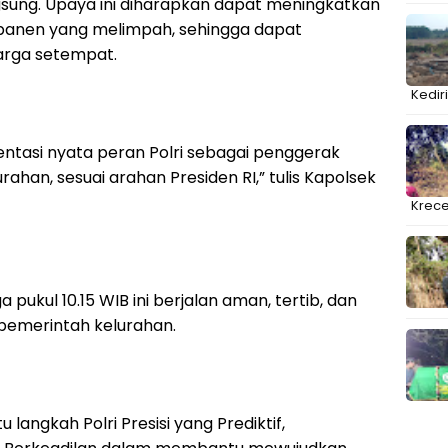
ung. Upaya ini diharapkan dapat meningkatkan
 panen yang melimpah, sehingga dapat
rga setempat.
Kedir
ntasi nyata peran Polri sebagai penggerak
ahan, sesuai arahan Presiden RI,” tulis Kapolsek
Krec
pukul 10.15 WIB ini berjalan aman, tertib, dan
pemerintah kelurahan.
 langkah Polri Presisi yang Prediktif,