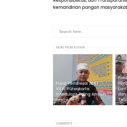
Responsibilitas, dan Transpara
kemandirian pangan masyarakat. 
MORE FROM AUTHOR
Polr
Pusat Pembesar ALAT
Pen
VITAL Purwakarta
Lant
H.Abdulazis Paling Ampuh
dan
Resmi
Tet
COMMENTS