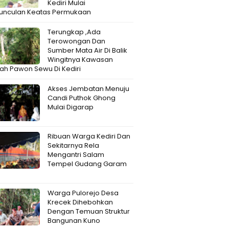
Kediri Mulai
unculan Keatas Permukaan
Terungkap ,Ada
Terowongan Dan
Sumber Mata Air Di Balik
Wingitnya Kawasan
h Pawon Sewu Di Kediri
Akses Jembatan Menuju
Candi Puthok Ghong
Mulai Digarap
Ribuan Warga Kediri Dan
Sekitarnya Rela
Mengantri Salam
Tempel Gudang Garam
Warga Pulorejo Desa
Krecek Dihebohkan
Dengan Temuan Struktur
Bangunan Kuno