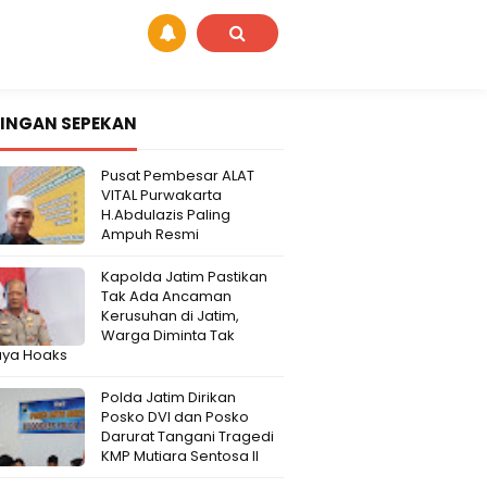
INGAN SEPEKAN
Pusat Pembesar ALAT
VITAL Purwakarta
H.Abdulazis Paling
Ampuh Resmi
Kapolda Jatim Pastikan
Tak Ada Ancaman
Kerusuhan di Jatim,
Warga Diminta Tak
aya Hoaks
Polda Jatim Dirikan
Posko DVI dan Posko
Darurat Tangani Tragedi
KMP Mutiara Sentosa II