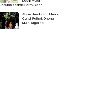
Kediri Mulai
unculan Keatas Permukaan
Akses Jembatan Menuju
Candi Puthok Ghong
Mulai Digarap