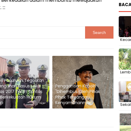
nsi Berkeadilan dalam membantu mewujudkan
BACA
:::
Keca
Lemba
es Pasuruan Tegaskan
anganan Kasus Laka
Penggantian Kapolri
as 2017 Telah Tuntas
"Dihembus Oleh Pihak
 Berkekuatan Hukum
Pihak Terganggu
ap
Kenyamanannya"
Sekal