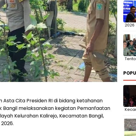
2026
Terito
POPU
sta Cita Presiden RI di bidang ketahanan
k Bangil melaksanakan kegiatan Pemanfaatan
Keca
ilayah Kelurahan Kalirejo, Kecamatan Bangil,
 2026.