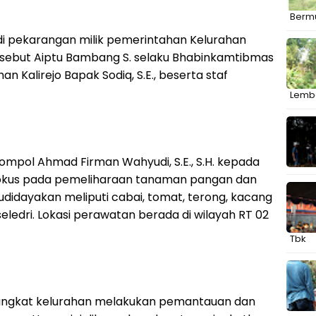
Berm
 di pekarangan milik pemerintahan Kelurahan
tersebut Aiptu Bambang S. selaku Bhabinkamtibmas
an Kalirejo Bapak Sodiq, S.E., beserta staf
Lemba
ompol Ahmad Firman Wahyudi, S.E., S.H. kepada
i fokus pada pemeliharaan tanaman pangan dan
udidayakan meliputi cabai, tomat, terong, kacang
 seledri. Lokasi perawatan berada di wilayah RT 02
Tbk
ngkat kelurahan melakukan pemantauan dan