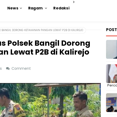
>
News
Ragam
Redaksi
POST
 BANGIL DORONG KETAHANAN PANGAN LEWAT P2B DI KALIREJO
 Polsek Bangil Dorong
 Lewat P2B di Kalirejo
ws
Comment
Perc