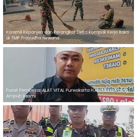
Koramil Kepanjen dan Perangkat Desa Kompak Kerja Bakti
di TMP Prayudha Nirwana
Pusat Pembesar ALAT VITAL Purwakarta H.Abdulazis Paling
Ampuh Resmi