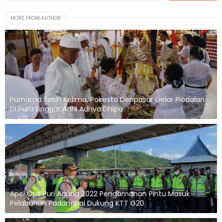
MORE FROM AUTHOR
Purnama Sasih Kelima, Polresta Denpasar Gelar Piodalan
Di Pura Linggar Adhi Adhva Dhipa
Apel Ops Puri Agung 2022 Pengamanan Pintu Masuk
Pelabuhan Padangbai Dukung KTT G20