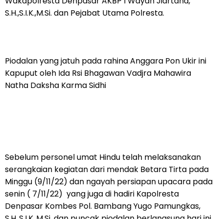
Wakapolresta Denpasar AKBP I Wayan Jiartana,
S.H.,S.I.K.,M.Si. dan Pejabat Utama Polresta.
Piodalan yang jatuh pada rahina Anggara Pon Ukir ini
Kapuput oleh Ida Rsi Bhagawan Vadjra Mahawira
Natha Daksha Karma Sidhi
Sebelum personel umat Hindu telah melaksanakan
serangkaian kegiatan dari mendak Betara Tirta pada
Minggu (9/11/22) dan ngayah persiapan upacara pada
senin ( 7/11/22) yang juga di hadiri Kapolresta
Denpasar Kombes Pol. Bambang Yugo Pamungkas,
S.H.,S.I.K.,M.Si. dan puncak piodalan berlangsung hari ini.