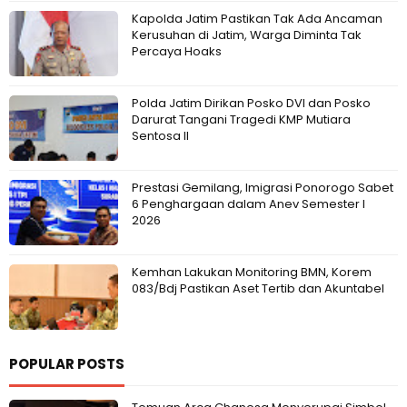
Kapolda Jatim Pastikan Tak Ada Ancaman
Kerusuhan di Jatim, Warga Diminta Tak
Percaya Hoaks
Polda Jatim Dirikan Posko DVI dan Posko
Darurat Tangani Tragedi KMP Mutiara
Sentosa II
Prestasi Gemilang, Imigrasi Ponorogo Sabet
6 Penghargaan dalam Anev Semester I
2026
Kemhan Lakukan Monitoring BMN, Korem
083/Bdj Pastikan Aset Tertib dan Akuntabel
POPULAR POSTS